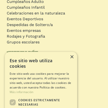
Cumpleaños Adulto
Cumpleaños Infantil
Celebraciones en la naturaleza
Eventos Deportivos
Despedidas de Soltero/a
Eventos empresas
Rodajes y Fotografía
Grupos escolares
Información
×
Ese sitio web utiliza
Circuitos de aventura
cookies
Tarjeta Regalo
Este sitio web usa cookies para mejorar la
Estado apertura
experiencia del usuario. Al utilizar nuestro
Documentos legales
sitio web, usted acepta todas las cookies de
acuerdo con nuestra Política de cookies.
Más información
Política de Privacidad
COOKIES ESTRICTAMENTE
Avíso Legal
NECESARIAS
Política de Cookies