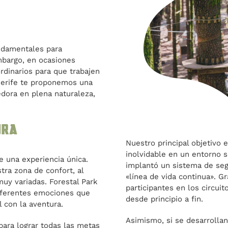
undamentales para
mbargo, en ocasiones
ordinarios para que trabajen
enerife te proponemos una
dora en plena naturaleza,
ura
Nuestro principal objetivo 
inolvidable en un entorno s
e una experiencia única.
implantó un sistema de seg
tra zona de confort, al
«línea de vida continua». G
muy variadas. Forestal Park
participantes en los circuit
 diferentes emociones que
desde principio a fin.
l con la aventura.
Asimismo, si se desarrollan 
para lograr todas las metas