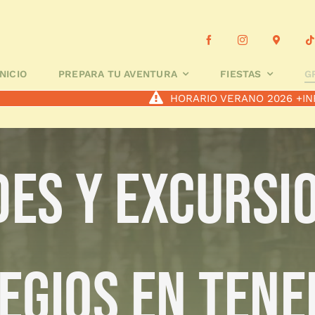
 TU AVENTURA
FIESTAS
GRUPOS ESCOLARES
A MEDID
INICIO
PREPARA TU AVENTURA
FIESTAS
G
HORARIO VERANO 2026
+IN
DES Y EXCURSI
EGIOS EN TENE