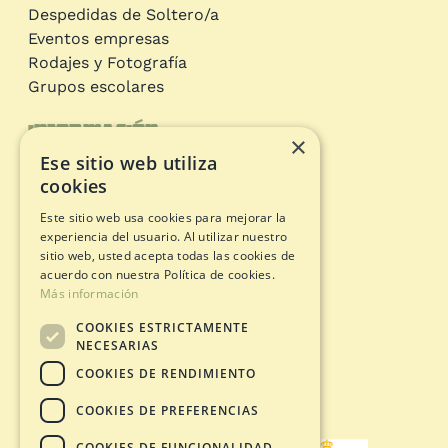
Despedidas de Soltero/a
Eventos empresas
Rodajes y Fotografía
Grupos escolares
Información
×
Ese sitio web utiliza
Circuitos de aventura
cookies
Tarjeta Regalo
Este sitio web usa cookies para mejorar la
Estado apertura
experiencia del usuario. Al utilizar nuestro
Documentos legales
sitio web, usted acepta todas las cookies de
acuerdo con nuestra Política de cookies.
Más información
Política de Privacidad
COOKIES ESTRICTAMENTE
Avíso Legal
NECESARIAS
Política de Cookies
COOKIES DE RENDIMIENTO
Condiciones de Compra
COOKIES DE PREFERENCIAS
COOKIES DE FUNCIONALIDAD