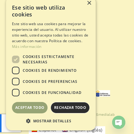
×
Ese sitio web utiliza
Circuitos de aventura
cookies
Tarjeta Regalo
Este sitio web usa cookies para mejorar la
Estado apertura
experiencia del usuario. Al utilizar nuestro
Documentos legales
sitio web, usted acepta todas las cookies de
acuerdo con nuestra Política de cookies.
Más información
Política de Privacidad
COOKIES ESTRICTAMENTE
Avíso Legal
NECESARIAS
Política de Cookies
COOKIES DE RENDIMIENTO
Condiciones de Compra
COOKIES DE PREFERENCIAS
COOKIES DE FUNCIONALIDAD
ACEPTAR TODO
RECHAZAR TODO
© Copyright 2021 - 2026 | Desarrollado por
Smedialab
MOSTRAR DETALLES
Español
English
(
Inglés
)
Open