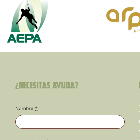
¿Necesitas ayuda?
Nombre
*