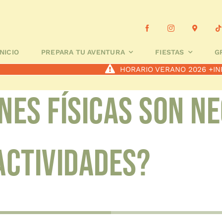
 TU AVENTURA
FIESTAS
GRUPOS ESCOLARES
A MEDID
INICIO
PREPARA TU AVENTURA
FIESTAS
G
HORARIO VERANO 2026
+IN
nes físicas son n
actividades?