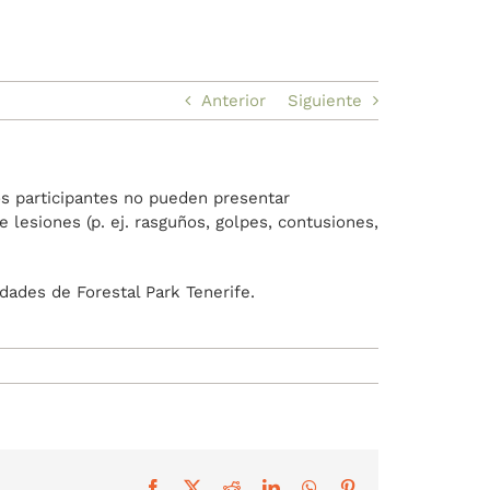
Anterior
Siguiente
los participantes no pueden presentar
e lesiones (p. ej. rasguños, golpes, contusiones,
dades de Forestal Park Tenerife.
Facebook
X
Reddit
LinkedIn
WhatsApp
Pinterest