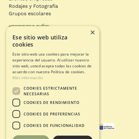
Rodajes y Fotografía
Grupos escolares
Información
×
Ese sitio web utiliza
Circuitos de aventura
cookies
Tarjeta Regalo
Este sitio web usa cookies para mejorar la
Estado apertura
experiencia del usuario. Al utilizar nuestro
Documentos legales
sitio web, usted acepta todas las cookies de
acuerdo con nuestra Política de cookies.
Más información
Política de Privacidad
COOKIES ESTRICTAMENTE
Avíso Legal
NECESARIAS
Política de Cookies
COOKIES DE RENDIMIENTO
Condiciones de Compra
COOKIES DE PREFERENCIAS
COOKIES DE FUNCIONALIDAD