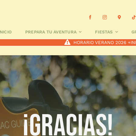
 TU AVENTURA
FIESTAS
GRUPOS ESCOLARES
A MEDID
INICIO
PREPARA TU AVENTURA
FIESTAS
G
HORARIO VERANO 2026
+IN
¡GRACIAS!