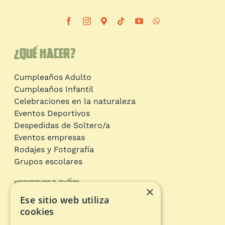
¿Qué hacer?
Cumpleaños Adulto
Cumpleaños Infantil
Celebraciones en la naturaleza
Eventos Deportivos
Despedidas de Soltero/a
Eventos empresas
Rodajes y Fotografía
Grupos escolares
Información
×
Ese sitio web utiliza
Circuitos de aventura
cookies
Tarjeta Regalo