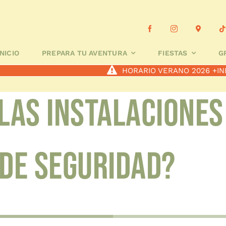
 TU AVENTURA
FIESTAS
GRUPOS ESCOLARES
A MEDID
INICIO
PREPARA TU AVENTURA
FIESTAS
G
HORARIO VERANO 2026
+IN
 las instalacione
 de seguridad?