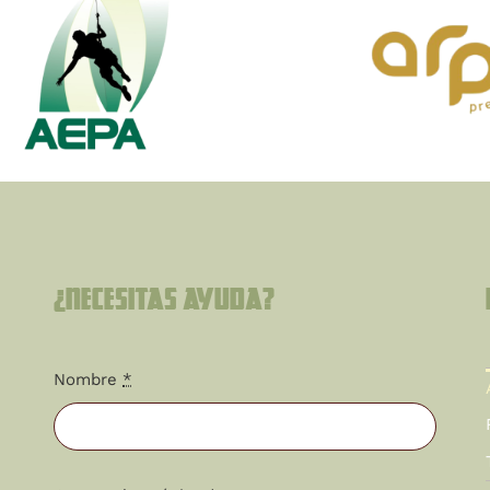
¿Necesitas ayuda?
Nombre
*