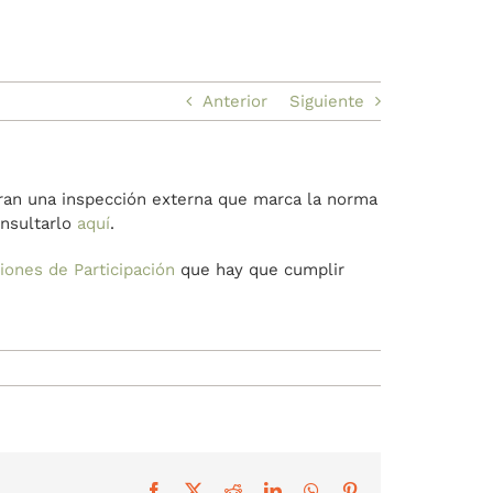
Anterior
Siguiente
peran una inspección externa que marca la norma
onsultarlo
aquí
.
iones de Participación
que hay que cumplir
Facebook
X
Reddit
LinkedIn
WhatsApp
Pinterest