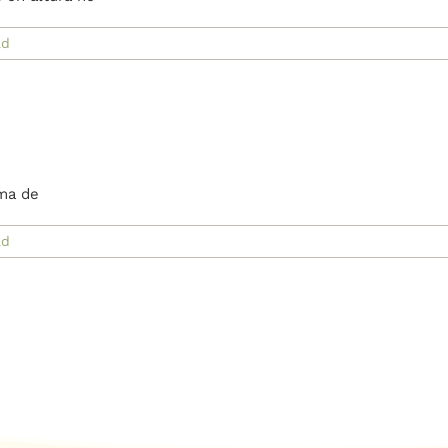
ad
ema de
ad