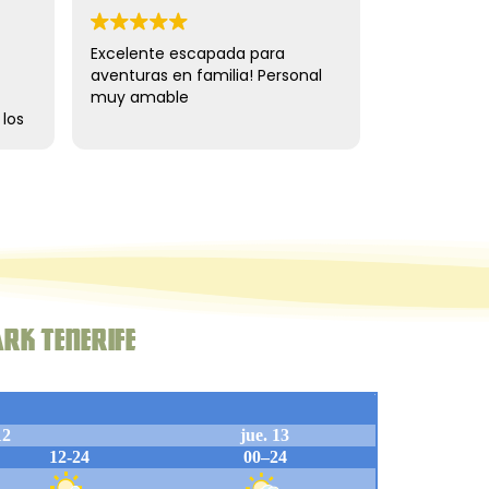
nte escapada para
Hemos disfrutado muchísimo
as en familia! Personal
de la experiencia en Forestal
mable
Park Tenerife. Desde el primer
momento, el trato del personal
ha sido excepcional: muy
atentos, y pendientes de que
todo estuviera bien y de que
pudiéramos disfrutar con total
seguridad.
Las instalaciones están muy
bien cuidadas y los recorridos
son divertidos y variados, con
ark Tenerife
diferentes niveles de dificultad.
Se nota que hay un buen
equipo detrás y que ponen
interés en que la experiencia
sea buena para todos.
Especial mención al personal,