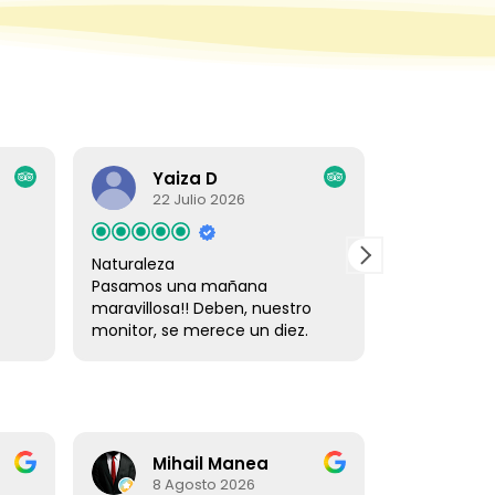
Yaiza D
humber
22 Julio 2026
20 Julio 
Naturaleza
Repetiremos
Pasamos una mañana
Una vez más rep
maravillosa!! Deben, nuestro
encantados, el t
monitor, se merece un diez.
personal inmejo
Paciente y amable y total
atentos y cercan
atención al cliente. Mil gracias
instalaciones bie
lo pasamos en grande!!! Izan y
disfrutar y pas
Dani
diferente.
Mihail Manea
Juan
8 Agosto 2026
8 Agosto 2026