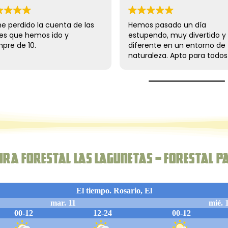
actividad, depende de
 hagas da tiempo de
a de las
Hemos pasado un día
Excele
dos o casi todos los
y
estupendo, muy divertido y
aventur
s. Seguiremos yendo.
diferente en un entorno de
muy a
naturaleza. Apto para todos los
n la
públicos, salvo que tengas
l
miedo a las alturas jeje. Es ideal
 nos
para llevar a los niños y
sacarlos de la rutina.
Repetiremos seguro😊
tura forestal Las Lagunetas – Forestal P