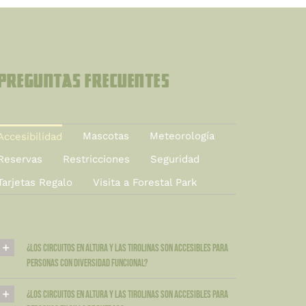
Preguntas Frecuentes
Mascotas
Meteorología
Accesibilidad
Reservas
Restricciones
Seguridad
Tarjetas Regalo
Visita a Forestal Park
¿Los circuitos en altura y las tirolinas son accesibles para
personas con diversidad funcional?
¿Los circuitos en altura y las tirolinas son accesibles para