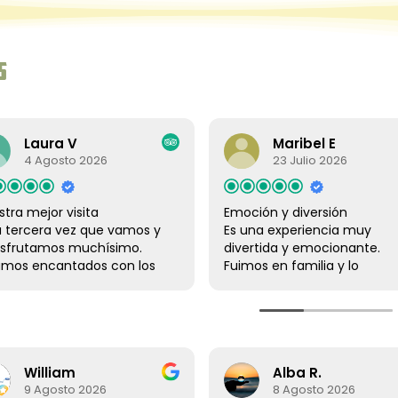
s
Laura V
Maribel E
4 Agosto 2026
23 Julio 2026
mejor visita
Emoción y diversión
rcera vez que vamos y
Es una experiencia muy
rutamos muchísimo.
divertida y emocionante.
 encantados con los
Fuimos en familia y lo
s, en especial Zeben
pasamos todo muy bien.
tomó el tiempo para
Instructores/as muy amables
a mis hijos y estuvo muy
y atentos en todo momento.
e, y los demás chicos
Esperamos repetir en otra
 increíblemente
visita por la isla.
Alba R.
 El tiempo disponible
8 Agosto 2026
ce muy bueno para el