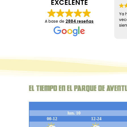
EXCELENTE
tipo de 
los que
Ya he perdido la cuent
hacer to
veces que hemos ido 
circuito
A base de
2884 reseñas
siempre de 10.
La atencion de Óscar e
oficina y de Elena y Joe
Barreto en las tirolinas
hace sentir en casa
Muy recomendable.
El Tiempo en el parque de aven