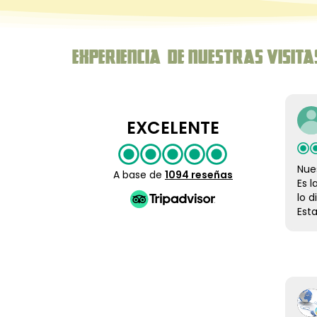
Experiencia de nuestras Visita
EXCELENTE
Nuestra 
A base de
1094 reseñas
Es la te
lo disf
Estamos
monitore
que se 
asistir 
pendient
también
William
amables.
9 Agosto 2026
me pare