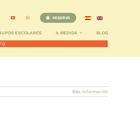
A
BLOG
RESERVA
Seguridad
RESERVA
RUPOS ESCOLARES
A MEDIDA
BLOG
FO
Más información