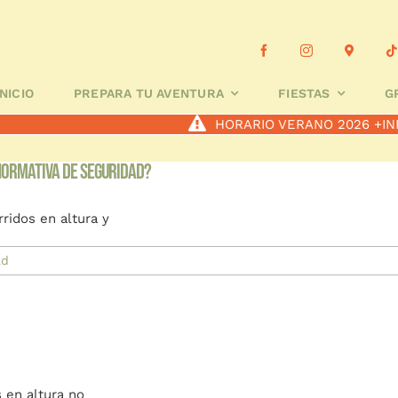
 TU AVENTURA
FIESTAS
GRUPOS ESCOLARES
A MEDID
INICIO
PREPARA TU AVENTURA
FIESTAS
G
HORARIO VERANO 2026
+IN
normativa de seguridad?
ridos en altura y
ad
 en altura no