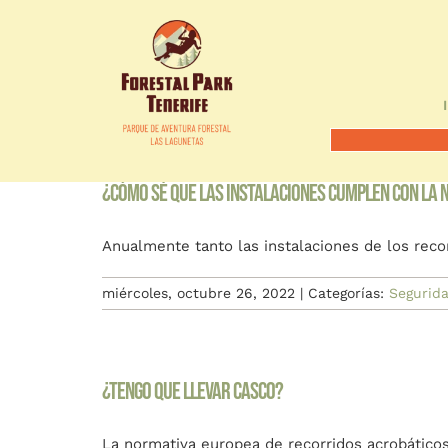
Saltar
INICIO
PREPARA
al
Portada
»
Seguridad
contenido
¿Cómo sé que las instalaciones cumplen con la 
Anualmente tanto las instalaciones de los recor
miércoles, octubre 26, 2022
|
Categorías:
Segurid
¿Tengo que llevar casco?
La normativa europea de recorridos acrobáticos