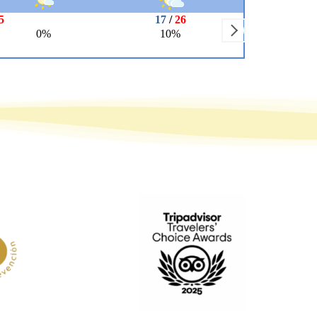
que se ha portado genial con
nosotros, haciendo que nos
sintiéramos cómodos y
disfrutáramos todavía más de
la actividad.
Sin duda, un sitio totalmente
recomendable para pasar
unas horas diferentes en plena
naturaleza. Con amigos o
familia.Repetiremos.