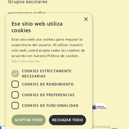
Grupos escolares
Información
×
Ese sitio web utiliza
Circuitos de aventura
cookies
Tarjeta Regalo
Este sitio web usa cookies para mejorar la
Estado apertura
experiencia del usuario. Al utilizar nuestro
Documentos legales
sitio web, usted acepta todas las cookies de
acuerdo con nuestra Política de cookies.
Más información
Política de Privacidad
COOKIES ESTRICTAMENTE
Avíso Legal
NECESARIAS
Política de Cookies
COOKIES DE RENDIMIENTO
Condiciones de Compra
COOKIES DE PREFERENCIAS
COOKIES DE FUNCIONALIDAD
ACEPTAR TODO
RECHAZAR TODO
© Copyright 2021 - 2026 | Desarrollado por
Smedialab